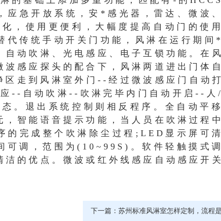
淋的基础上添加多重功能，匹配有-的HCC
达，应急开放系统，安*感光器，雷达、微波
性化，使用更便利，大幅度提高自动门的使
替代传统手动开关门功能，风淋在运行期间
、自动吹淋、光电感应、电子互锁功能。在
微波感应探头的配合下，风淋两道进出门体
净区走到风淋室外门--经过微波感应门自动打
应--自动吹淋--吹淋完毕内门自动开启--人
状态。退出系统控制则相反程序。全自动平
元，智能语音提示功能，当人员在吹淋过程
序的完成整个吹淋除尘过程;LED显示屏可
可调，范围为(10~99S)。软件轻触摸式
清洁的优点。微波或红外线感应自动感应开
下一篇：
苏州标准风淋室怎样定制，流程