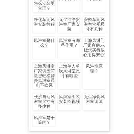
怎么安装更
合理？
净化车间风
无尘洁净货
安徽车间风
淋安装教程
淋室厂家安
淋室常规尺
装
寸有几种
风淋室是什
风淋室有哪
上海风淋门
么？
些作用？
厂家直供,--,
让您买得放
心用得安心!
上海风淋室
上海单人单
风淋室原
厂家供应商
吹风淋室尺
理？
教您轻松解
寸有哪些
决风淋室通
电不吹风
长沙自动风
风淋室组装
无尘净化风
淋室尺寸有
安装图视频
淋室调试
多少种
风淋室是干
嘛的？