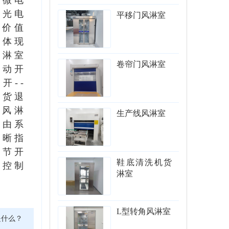
S微电
、光电
平移门风淋室
用价值
*体现
风淋室
卷帘门风淋室
自动开
开--
/货退
移风淋
生产线风淋室
中由系
清晰指
调节开
鞋底清洗机货
关控制
淋室
L型转角风淋室
是什么？