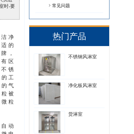
常见问题
室时-要
热门产品
套洁净
合适的
品牌，
不锈钢风淋室
也有区
1不锈
室的工
-的气
净化板风淋室
微粒被
移微粒
货淋室
全自动